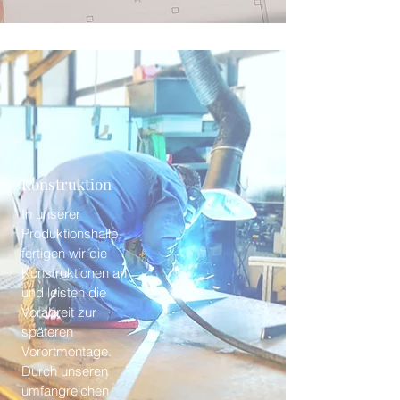
Konstruktion
In unserer
Produktionshalle
fertigen wir die
Konstruktionen an
und leisten die
Vorabreit zur
späteren
Vorortmontage.
Durch unseren
umfangreichen