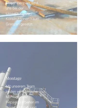
Maschinenpark sind
uns bei der
Umsetzung der
Konstruktionen kaum
Grenzen gesetzt.
Montage
Mit unserem Team
leisten wir sämtliche
Montage- und
Reparaturarbeiten im
Bereich Metall- und