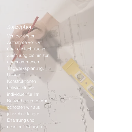
Sie benötigen ein neues Geländer
oder gar einen kompletten Balkon?
Gerne gestalten wir dies nach Ihren
Wünschen.
Konzeption
Von der ersten
Aufnahme vor Ort,
über die technische
Zeichnung bis hin zur
abgenommenen
Tragwerksplanung.
Unsere
Konstruktionen
entwickeln wir
individuell für Ihr
Bauvorhaben. Hierbei
schöpfen wir aus
jahrzehntelanger
Erfahrung und
neuster Techniken.