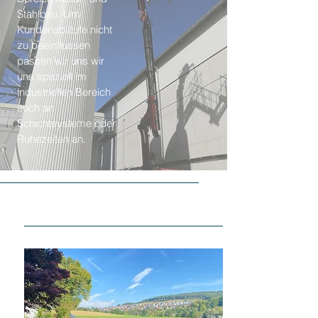
Stahlbau. Um
Kundenabläufe nicht
zu beeinflussen
passen wir uns wir
uns speziell im
industriellen Bereich
auch an
Schichtsysteme oder
Ruhezeiten an.