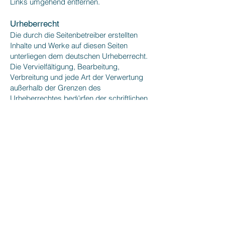
Links umgehend entfernen.
Urheberrecht
Die durch die Seitenbetreiber erstellten
Inhalte und Werke auf diesen Seiten
unterliegen dem deutschen Urheberrecht.
Die Vervielfältigung, Bearbeitung,
Verbreitung und jede Art der Verwertung
außerhalb der Grenzen des
Urheberrechtes bedürfen der schriftlichen
Zustimmung des jeweiligen Autors bzw.
Erstellers. Downloads und Kopien dieser
Seite sind nur für den privaten, nicht
kommerziellen Gebrauch gestattet.
Soweit die Inhalte auf dieser Seite nicht
vom Betreiber erstellt wurden, werden die
Urheberrechte Dritter beachtet.
Insbesondere werden Inhalte Dritter als
solche gekennzeichnet. Sollten Sie
trotzdem auf eine
Urheberrechtsverletzung aufmerksam
werden, bitten wir um einen